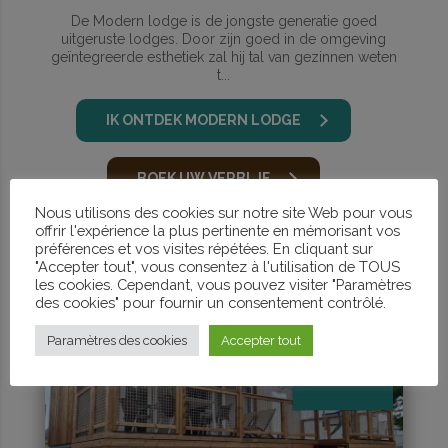
De Modern lodge is de jongste generatie goed
uitgeruste lodges. Door zijn goed in de omgeving
geïntegreerde esthetiek zal hij tal van gezinnen weten
t...
IK ONTDEK MODERN LODGE
BOEK UW VERBLJF
Nous utilisons des cookies sur notre site Web pour vous
offrir l'expérience la plus pertinente en mémorisant vos
préférences et vos visites répétées. En cliquant sur
"Accepter tout", vous consentez à l'utilisation de TOUS
les cookies. Cependant, vous pouvez visiter "Paramètres
des cookies" pour fournir un consentement contrôlé.
Paramètres des cookies
Accepter tout
VANAF
60€
/NACHT