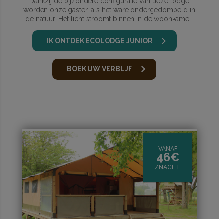
Dankzij de bijzondere configuratie van deze lodge
worden onze gasten als het ware ondergedompeld in
de natuur. Het licht stroomt binnen in de woonkame...
IK ONTDEK ECOLODGE JUNIOR
BOEK UW VERBLJF
VANAF
46€
/NACHT