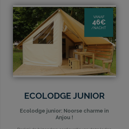
VANAF
46€
/NACHT
ECOLODGE JUNIOR
Ecolodge junior: Noorse charme in
Anjou !