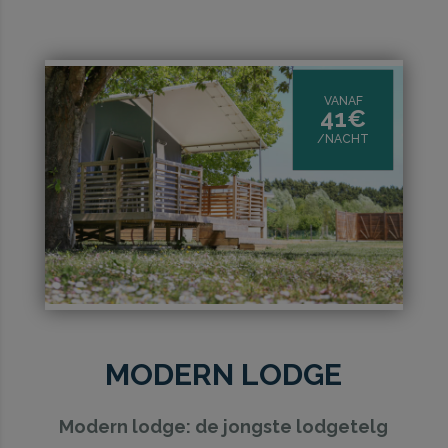
VANAF
41€
/NACHT
MODERN LODGE
Modern lodge: de jongste lodgetelg