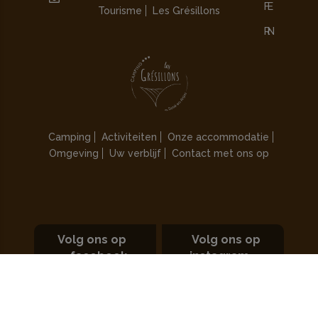
Tourisme
Les Grésillons
Camping
Activiteiten
Onze accommodatie
Omgeving
Uw verblijf
Contact met ons op
Volg ons op
Volg ons op
facebook
instagram