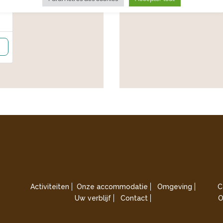
Activiteiten
Onze accommodatie
Omgeving
C
Uw verblijf
Contact
O