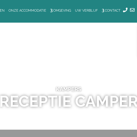
TEN
ONZE ACCOMMODATIE
OMGEVING
UW VERBLIJF
CONTACT
KAMPERS
RECEPTIE CAMPE