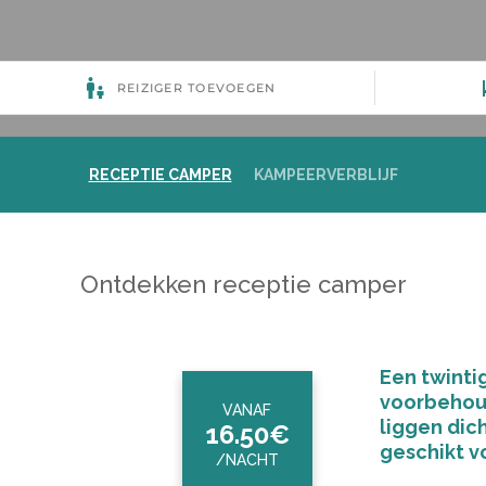
RECEPTIE CAMPER
KAMPEERVERBLIJF
Ontdekken receptie camper
Een twinti
voorbehoud
VANAF
liggen dich
16.50€
geschikt v
/NACHT