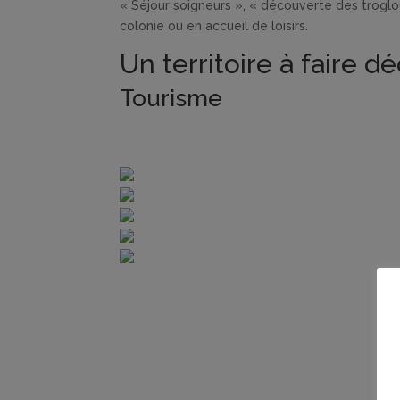
« Séjour soigneurs », « découverte des troglo
colonie ou en accueil de loisirs.
Un territoire à faire d
Tourisme