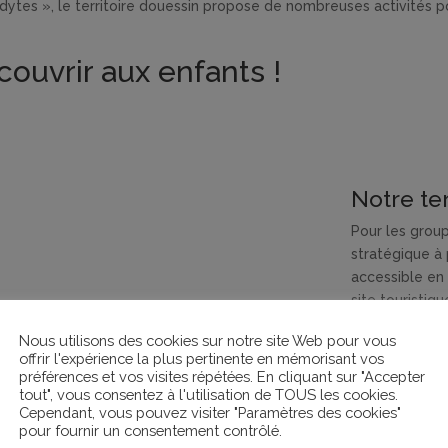
dytes », le territoire douessin propose de nombreuses activités po
écouvrir aux enfants !
Notre ter
Pour les group
stratégique à
accessible en 
site touristiq
camping dispo
Nous utilisons des cookies sur notre site Web pour vous
utilisable pour
offrir l'expérience la plus pertinente en mémorisant vos
coulée verte,
préférences et vos visites répétées. En cliquant sur "Accepter
disposition de
tout", vous consentez à l'utilisation de TOUS les cookies.
Cependant, vous pouvez visiter "Paramètres des cookies"
activités ludiq
pour fournir un consentement contrôlé.
table, terrain