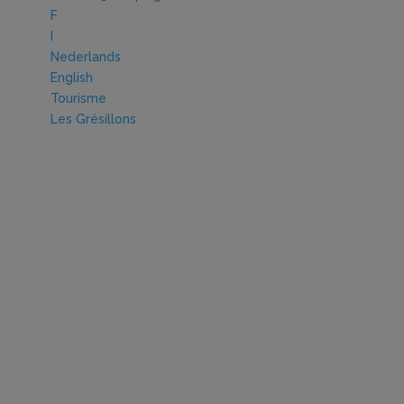
F
I
Nederlands
English
Tourisme
Les Grésillons
net du camping Les Rives du Douet et sur le site Internet du campi
s clichés ont été réalisés par Sébastien Gaudard, photographe p
é intellectuelle de leur auteur et ne sont pas libres d’utilisation. 