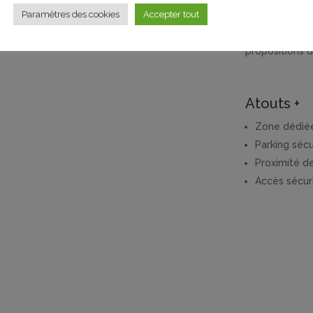
Paramètres des cookies
Accepter tout
Des activités
proposées par
propositions d
Atouts +
Zone dédiée 
Parking sécu
Proximité de
Accès sécur