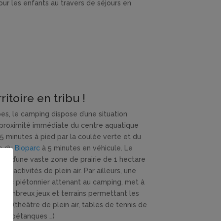
ur les enfants au travers de séjours en
ritoire en tribu !
es, le camping dispose d’une situation
 proximité immédiate du centre aquatique
5 minutes à pied par la coulée verte et du
ue du
Bioparc
à 5 minutes en véhicule. Le
se d’une vaste zone de prairie de 1 hectare
 les activités de plein air. Par ailleurs, une
 parc piétonnier attenant au camping, met à
 nombreux jeux et terrains permettant les
ues (théâtre de plein air, tables de tennis de
s de pétanques …)