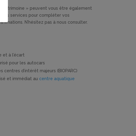
 « patrimoine » peuvent vous être également
 nos services pour compléter vos
’animations. N’hésitez pas à nous consulter.
et à l’écart
risé pour les autocars
s centres d’intérêt majeurs (BIOPARC)
isé et immédiat au
centre aquatique