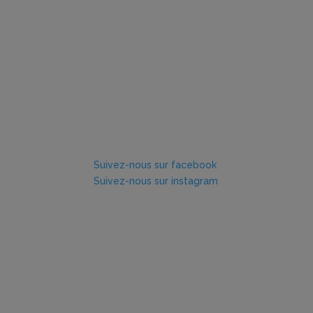
Suivez-nous sur facebook
Suivez-nous sur instagram
Crédit photo
Les photographies présentées sur le site Inter
des campings municipaux de Doué-en-Anjou. Le
protégés par un copyright.
En conséquence, ces clichés restent la propriét