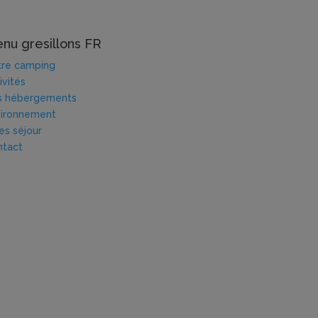
nu gresillons FR
re camping
ivités
s hébergements
vironnement
es séjour
ntact