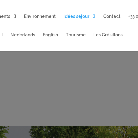
ments
Environnement
Idées séjour
Contact
+33 
I
Nederlands
English
Tourisme
Les Grésillons