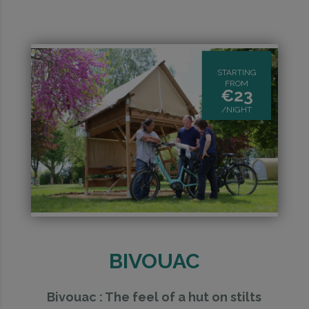
STARTING
FROM
€
23
/NIGHT
BIVOUAC
Bivouac : The feel of a hut on stilts