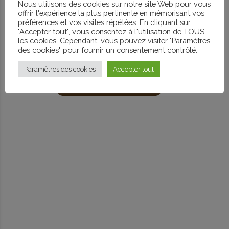
burden !
Nous utilisons des cookies sur notre site Web pour vous
offrir l'expérience la plus pertinente en mémorisant vos
préférences et vos visites répétées. En cliquant sur
A "ready-to-camp" tent for complete immersion in the
"Accepter tout", vous consentez à l'utilisation de TOUS
camping spirit.
les cookies. Cependant, vous pouvez visiter "Paramètres
des cookies" pour fournir un consentement contrôlé.
I DISCOVER TRECK
Paramètres des cookies
Accepter tout
BOOK YOUR STAY