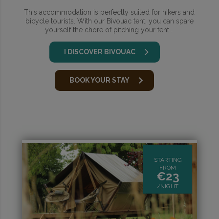
This accommodation is perfectly suited for hikers and
bicycle tourists. With our Bivouac tent, you can spare
yourself the chore of pitching your tent...
I DISCOVER BIVOUAC
BOOK YOUR STAY
STARTING
FROM
€
23
/NIGHT