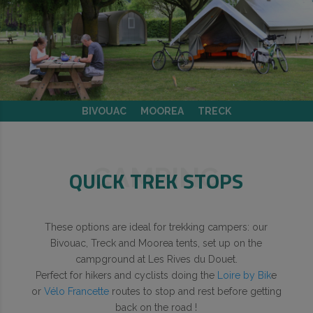
BIVOUAC
MOOREA
TRECK
CAMPING
QUICK TREK STOPS
These options are ideal for trekking campers: our
Bivouac, Treck and Moorea tents, set up on the
campground at Les Rives du Douet.
Perfect for hikers and cyclists doing the
Loire by Bik
e
or
Vélo Francette
routes to stop and rest before getting
back on the road !