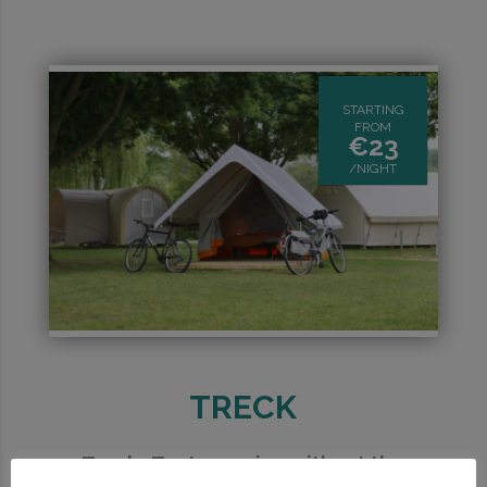
STARTING
FROM
€
23
/NIGHT
TRECK
Treck : Tent camping without the