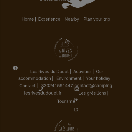
Home
Experience
Nearby
Plan your trip
Les Rives du Douet
Activities
Our
accommodation
Environment
Your holiday
+330241591447
contact@camping-
Contact
lesrivesdudouet.fr
Les grésillons
Tourisme