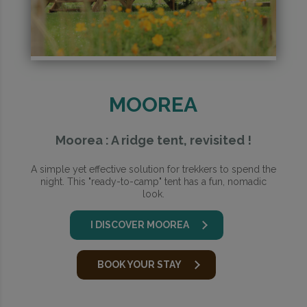
MOOREA
Moorea : A ridge tent, revisited !
A simple yet effective solution for trekkers to spend the
night. This "ready-to-camp" tent has a fun, nomadic
look.
I DISCOVER MOOREA
BOOK YOUR STAY