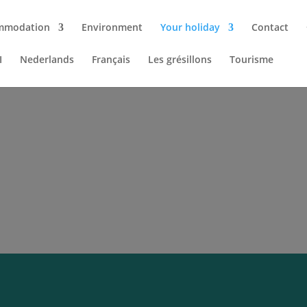
mmodation
Environment
Your holiday
Contact
I
Nederlands
Français
Les grésillons
Tourisme