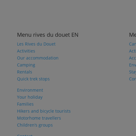
Menu rives du douet EN
Me
Les Rives du Douet
Ca
Activities
Act
Our accommodation
Ac
Camping
En
Rentals
Sta
Quick trek stops
Con
Environment
Your holiday
Families
Hikers and bicycle tourists
Motorhome travellers
Children’s groups