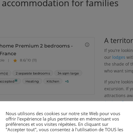
accommodation for families
A territor
If you’re looki
our
lodges
wit
the shade of t
who want simp
If you’re looki
excursion. If y
attractions aw
Anciens Comm
Sarcophages
,
Nous utilisons des cookies sur notre site Web pour vous
gardens, and t
offrir l'expérience la plus pertinente en mémorisant vos
préférences et vos visites répétées. En cliquant sur
If you’re looki
"Accepter tout", vous consentez à l'utilisation de TOUS les