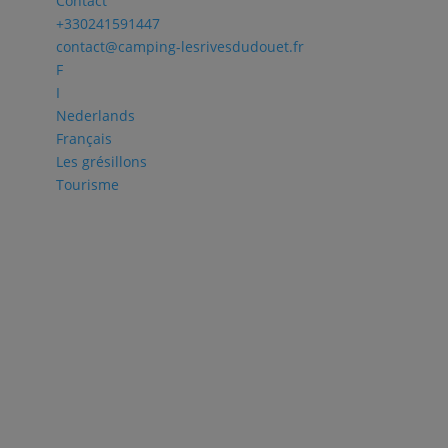
Contact
+330241591447
contact@camping-lesrivesdudouet.fr
F
I
Nederlands
Français
Les grésillons
Tourisme
net du camping Les Rives du Douet et sur le site Internet du campin
s clichés ont été réalisés par Sébastien Gaudard, photographe pr