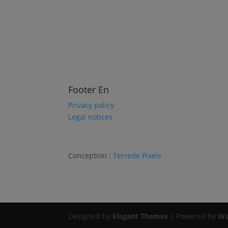
par un copyright.
En conséquence, ces clichés restent la propriété
clichés figurant sur les sites précités ne pourr
Toute personne physique ou morale y contrevena
intellectuelle).
Footer En
Privacy policy
Legal notices
Conception :
Terre
de Pixels
Designed by
Elegant Themes
| Powered by
Wo