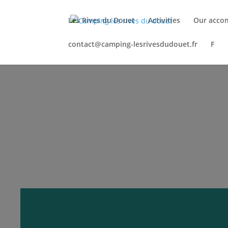
Les Rives du Douet
Activities
Our acco
contact@camping-lesrivesdudouet.fr
F