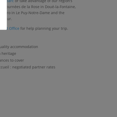
e
Bioparc
or take advantage of our region’s
ke Journées de la Rose in Doué-la-Fontaine,
x Rétro in Le Puy-Notre-Dame and the
Saumur.
urist Office
for help planning your trip.
uality accommodation
 heritage
ances to cover
cueil : negotiated partner rates