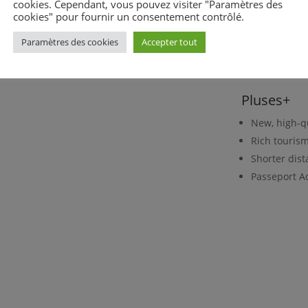
leopard at th
cookies. Cependant, vous pouvez visiter "Paramètres des
cookies" pour fournir un consentement contrôlé.
many events li
the Grand Pri
Paramètres des cookies
Accepter tout
Carrousel in 
Contact the To
Pluses+
New, high-q
Rich tourism
Shorter dist
Passeport Ac