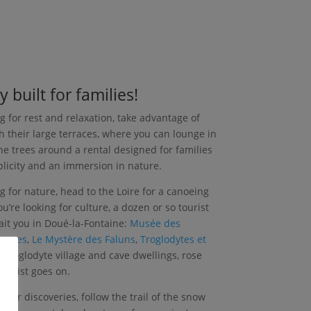
y built for families!
ng for rest and relaxation, take advantage of
h their large terraces, where you can lounge in
he trees around a rental designed for families
licity and an immersion in nature.
ng for nature, head to the Loire for a canoeing
ou’re looking for culture, a dozen or so tourist
ait you in Doué-la-Fontaine:
Musée des
erces
,
Le Mystère des Faluns
,
Troglodytes et
 a troglodyte village and cave dwellings, rose
he list goes on.
ng for discoveries, follow the trail of the snow