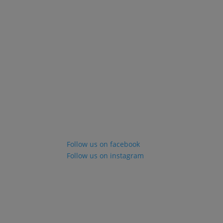
Follow us on facebook
Follow us on instagram
Crédit photo
Les photographies présentées sur le site Inter
des campings municipaux de Doué-en-Anjou. Le