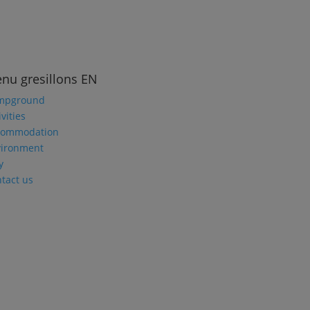
nu gresillons EN
mpground
ivities
commodation
vironment
y
tact us