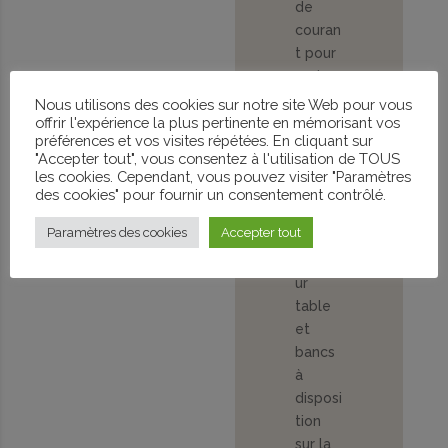
de
couran
t pour
rechar
ge des
Nous utilisons des cookies sur notre site Web pour vous
offrir l'expérience la plus pertinente en mémorisant vos
téléph
préférences et vos visites répétées. En cliquant sur
ones
"Accepter tout", vous consentez à l'utilisation de TOUS
lumièr
les cookies. Cependant, vous pouvez visiter "Paramètres
es
des cookies" pour fournir un consentement contrôlé.
intérie
Paramètres des cookies
Accepter tout
ures et
extérie
ur
table
et
bancs
à
disposi
tion
sur la