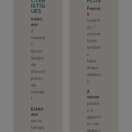
CTÉR
PLUS
ISTIQ
Fourni
UES
s
Intéri
couett
eur
es /
2
couver
matela
tures
s
oreiller
80cm
s
lampe
taies
de
draps
chevet
d’alèse
prises
s
de
À
couran
savoir
t
pense
Extéri
z à
eur
apport
sur la
er vos
terrass
draps/