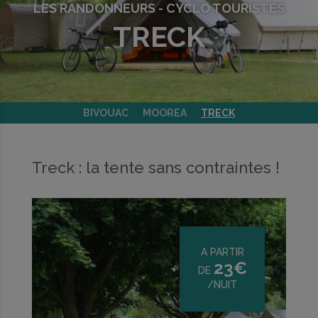
LES RANDONNEURS - CYCLO TOURISTES
TRECK
BIVOUAC
MOOREA
TRECK
Treck : la tente sans contraintes !
A PARTIR
23€
DE
/NUIT