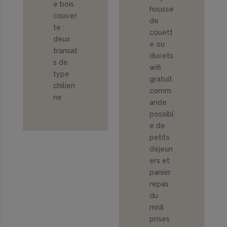
e bois
housse
couver
de
te :
couett
deux
e ou
transat
duvets
s de
wifi
type
gratuit
chilien
comm
ne
ande
possibl
e de
petits
déjeun
ers et
panier
repas
du
midi
prises