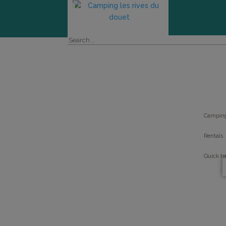
ACTIVITIES
OUR ACC
Campin
Rentals
Quick tr
ENVIRON
YOUR HOL