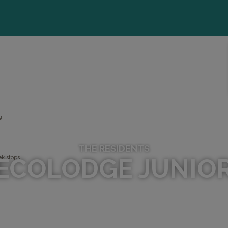
OMMODATION
g
THE RESIDENTS
ECOLODGE JUNIO
ek stops
MENT
IDAY