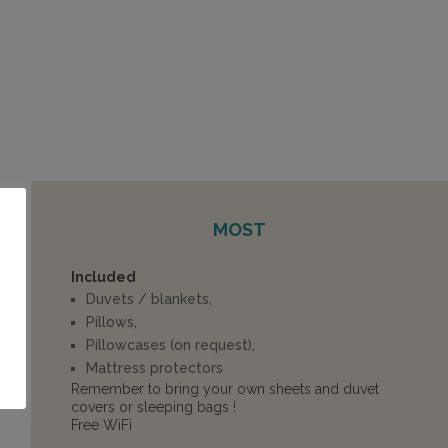
MOST
Included
Duvets / blankets,
Pillows,
Pillowcases (on request),
Mattress protectors
Remember to bring your own sheets and duvet
covers or sleeping bags !
Free WiFi