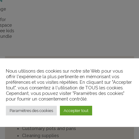
age
for
 space
ree kids
rundle
AMENITIES
Nous utilisons des cookies sur notre site Web pour vous
offrir l'expérience la plus pertinente en mémorisant vos
préférences et vos visites répétées. En cliquant sur "Accepter
Inside
tout", vous consentez à l'utilisation de TOUS les cookies.
Kitchenette with induction cooktop
Cependant, vous pouvez visiter "Paramètres des cookies"
pour fournir un consentement contrôlé.
Table and stools made of Nordic wood
Mini-fridge/freezer
Paramètres des cookies
Accepter tout
Coffee maker
Microwave
Customary pots and pans
Cleaning supplies