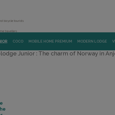
nd bicycle tourists
me travellers
NIOR
COCO
MOBILE HOME PREMIUM
MODERN LODGE
V
’s groups
lodge Junior : The charm of Norway in Anj
he
the
or