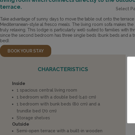
terrace.
Select P
Take advantage of sunny days to move the table out onto the terrace 
Mediterranean-style al fresco meals. The living room sofa makes the
truly relaxing. This lodge is particularly well-suited to families with th
since the second bedroom has three single beds (bunk beds and a t
bed).
BOOK YOUR STAY
CHARACTERISTICS
Inside
1 spacious central living room
1 bedroom with a double bed (140 cm)
1 bedroom with bunk beds (80 cm) and a
trundle bed (70 cm)
Storage shelves
Outside
Semi-open terrace with a built-in wooden