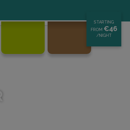
STARTING
€
46
FROM
/NIGHT
R