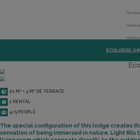
Families
Hikers a
Motorho
ECOLODGE JU
Children
Eco
CONTACT
21 M² + 4 M² DE TERRACE
1 RENTAL
4/5 PEOPLE
The special configuration of this lodge creates t
sensation of being immersed in nature. Light fills 
living room which connects directly to the outdo