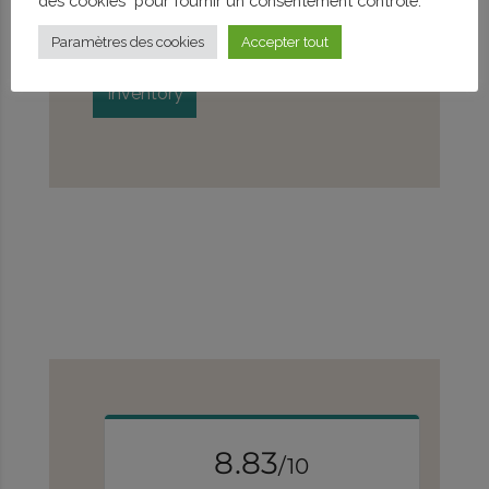
des cookies" pour fournir un consentement contrôlé.
duvet covers or sleeping bags!
Free WiFi
Paramètres des cookies
Accepter tout
Inventory