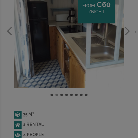
€
60
FROM
/NIGHT
‹
›
35 M²
1 RENTAL
4 PEOPLE