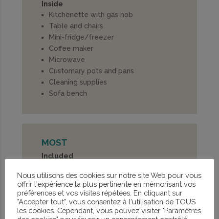
Inside
Kitchenette with gas hob
Table and chairs
Mini-fridge/freezer
Coffee maker
Microwave
Customary pots and pans
Cleaning supplies
Sofa bench
MOST
Included
Duvets / blankets
Nous utilisons des cookies sur notre site Web pour vous
Pillows
offrir l'expérience la plus pertinente en mémorisant vos
Pillowcases (on request)
préférences et vos visites répétées. En cliquant sur
Mattress protectors
"Accepter tout", vous consentez à l'utilisation de TOUS
les cookies. Cependant, vous pouvez visiter "Paramètres
Remember to bring your own sheets and